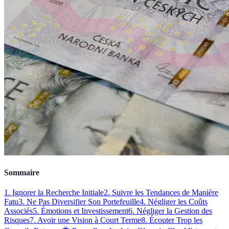
Sommaire
1. Ignorer la Recherche Initiale
2. Suivre les Tendances de Manière
Fatu
3. Ne Pas Diversifier Son Portefeuille
4. Négliger les Coûts
Associés
5. Émotions et Investissement
6. Négliger la Gestion des
Risques
7. Avoir une Vision à Court Terme
8. Écouter Trop les