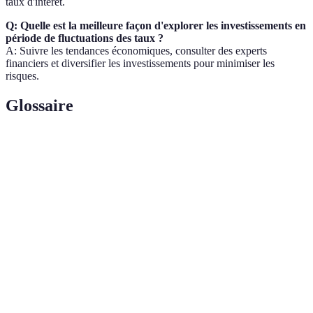
taux d'intérêt.
Q: Quelle est la meilleure façon d'explorer les investissements en
période de fluctuations des taux ?
A: Suivre les tendances économiques, consulter des experts
financiers et diversifier les investissements pour minimiser les
risques.
Glossaire
Terme
Définition
Coût d'emprunt exprimé en pourcentage,
Taux d'intérêt
appliqué sur un montant emprunté.
Placement d'argent dans des actifs pour en
Investissement
obtenir un revenu ou un bénéfice.
Capacité d'un actif à être rapidement converti en
Liquidité
espèces.