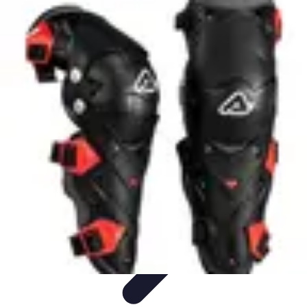
Expertises Financières
Épargne et Investissement
Éducation
Financière
Épargne
Investissement
Bourse
Expertises Financières