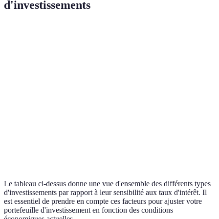
d'investissements
Critère
Immobilier
Actions
Obligations
Éparg
Très
Sensibilité
Élevée
Moyenne
Faible
faible
Rendement
Très
Faible à
Élevé
Faible
potentiel
élevé
moyen
Très
Volatilité
Basse
Élevée
Faible
faible
Liquidité
Basse
Élevée
Moyenne
Élevée
Le tableau ci-dessus donne une vue d'ensemble des différents types
d'investissements par rapport à leur sensibilité aux taux d'intérêt. Il
est essentiel de prendre en compte ces facteurs pour ajuster votre
portefeuille d'investissement en fonction des conditions
économiques actuelles.