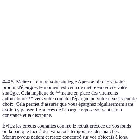
Critère
Comptes d'épargne
Livret A
Bourse
Rendement
7% - 10%
0,5%
3%
moyen
(historique)
Liquidité
Élevée
Élevée
Variable
Risque
Faible
Faible
Élevé
Fiscalité
Imposable
Exonéré
Imposable
### 5. Mettre en œuvre votre stratégie Après avoir choisi votre
produit d'épargne, le moment est venu de mettre en œuvre votre
stratégie. Cela implique de **mettre en place des virements
automatiques** vers votre compte d'épargne ou votre investisseur de
choix. Cela permet d’assurer que vous épargnez régulièrement sans
avoir à y penser. Le succès de l'épargne repose souvent sur la
constance et la discipline.
Évitez les erreurs courantes comme le retrait précoce de vos fonds
ou la panique face à des variations temporaires des marchés.
Montrez-vous patient et restez concentré sur vos objectifs à long