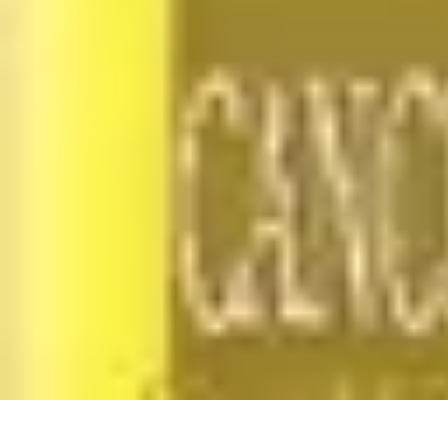
Expertises Financières
Épargne et Investissement
Éducation Financière
Épargne
Investissemen
Expertises Financières