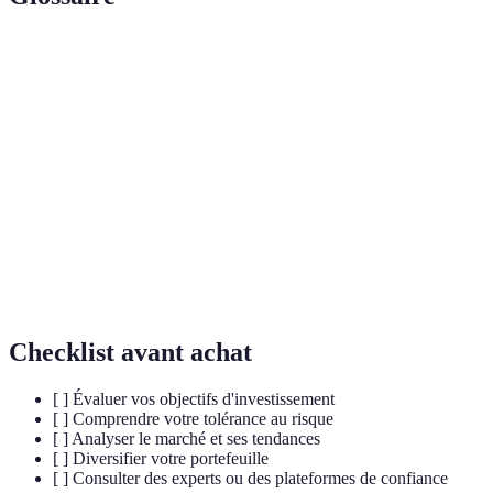
Terme
Définition
Portefeuille
Ensemble d'actifs détenus par un investisseur.
Tolérance au
Capacité d'un investisseur à supporter les
risque
variations de son capital.
Investissement
Stratégie visant à générer des rendements tout
socialement
en ayant un impact positif sur la société et
responsable
l'environnement.
Checklist avant achat
[ ] Évaluer vos objectifs d'investissement
[ ] Comprendre votre tolérance au risque
[ ] Analyser le marché et ses tendances
[ ] Diversifier votre portefeuille
[ ] Consulter des experts ou des plateformes de confiance