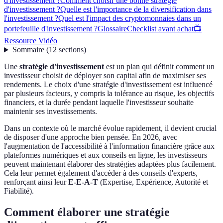
d'investissement ?
Comment choisir une bonne stratégie
d'investissement ?
Quelle est l'importance de la diversification dans
l'investissement ?
Quel est l'impact des cryptomonnaies dans un
portefeuille d'investissement ?
Glossaire
Checklist avant achat
📺
Ressource Vidéo
Sommaire
(
12
sections
)
Une
stratégie d'investissement
est un plan qui définit comment un
investisseur choisit de déployer son capital afin de maximiser ses
rendements. Le choix d'une stratégie d'investissement est influencé
par plusieurs facteurs, y compris la tolérance au risque, les objectifs
financiers, et la durée pendant laquelle l'investisseur souhaite
maintenir ses investissements.
Dans un contexte où le marché évolue rapidement, il devient crucial
de disposer d'une approche bien pensée. En 2026, avec
l'augmentation de l'accessibilité à l'information financière grâce aux
plateformes numériques et aux conseils en ligne, les investisseurs
peuvent maintenant élaborer des stratégies adaptées plus facilement.
Cela leur permet également d'accéder à des conseils d'experts,
renforçant ainsi leur
E-E-A-T
(Expertise, Expérience, Autorité et
Fiabilité).
Comment élaborer une stratégie