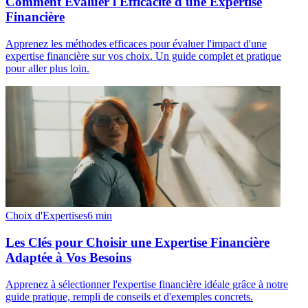
Comment Évaluer l'Efficacité d'une Expertise
Financière
Apprenez les méthodes efficaces pour évaluer l'impact d'une
expertise financière sur vos choix. Un guide complet et pratique
pour aller plus loin.
Choix d'Expertises
6
min
Les Clés pour Choisir une Expertise Financière
Adaptée à Vos Besoins
Apprenez à sélectionner l'expertise financière idéale grâce à notre
guide pratique, rempli de conseils et d'exemples concrets.