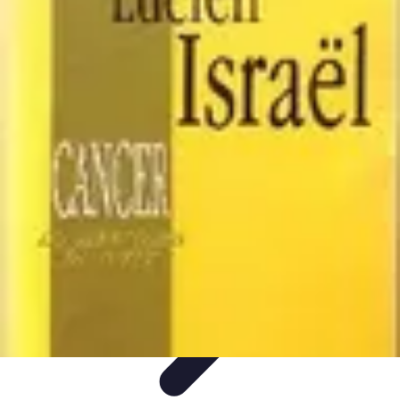
Expertises Financières
Épargne et Investissement
Éducation
Financière
Épargne
Investissement
Bourse
Expertises Financières