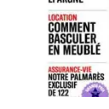
Expertises Financières
Épargne et Investissement
Éducation Financière
Épargne
Investissemen
Expertises Financières