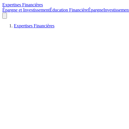
Expertises Financières
Épargne et Investissement
Éducation Financière
Épargne
Investissemen
Expertises Financières