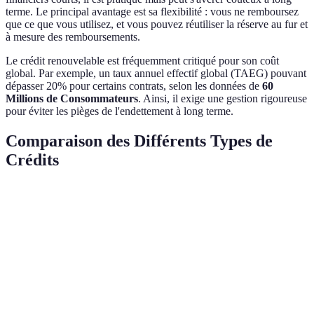
terme. Le principal avantage est sa flexibilité : vous ne remboursez
que ce que vous utilisez, et vous pouvez réutiliser la réserve au fur et
à mesure des remboursements.
Le crédit renouvelable est fréquemment critiqué pour son coût
global. Par exemple, un taux annuel effectif global (TAEG) pouvant
dépasser 20% pour certains contrats, selon les données de
60
Millions de Consommateurs
. Ainsi, il exige une gestion rigoureuse
pour éviter les pièges de l'endettement à long terme.
Comparaison des Différents Types de
Crédits
Critère
Crédit Affecté
Crédit Non Affecté
Crédit 
Justification
Obligatoire
Non obligatoire
Non obli
de l'usage
Taux d'intérêt
Bas
Moyen
Haut