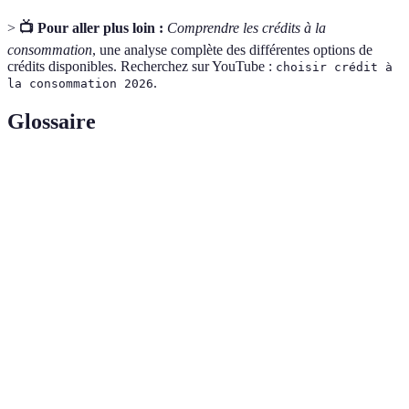
>
📺 Pour aller plus loin :
Comprendre les crédits à la
consommation
, une analyse complète des différentes options de
crédits disponibles. Recherchez sur YouTube :
choisir crédit à
.
la consommation 2026
Glossaire
Terme
Définition
Prêt lié à un achat spécifique, comme une
Crédit Affecté
voiture.
Taux Annuel Effectif Global, coût total d'un
TAEG
crédit.
Crédit
Prêt flexible avec réserve d'argent
Renouvelable
renouvelable.