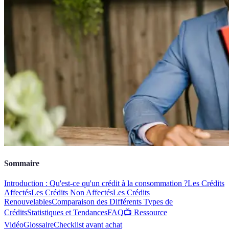
Sommaire
Introduction : Qu'est-ce qu'un crédit à la consommation ?
Les Crédits
Affectés
Les Crédits Non Affectés
Les Crédits
Renouvelables
Comparaison des Différents Types de
Crédits
Statistiques et Tendances
FAQ
📺 Ressource
Vidéo
Glossaire
Checklist avant achat