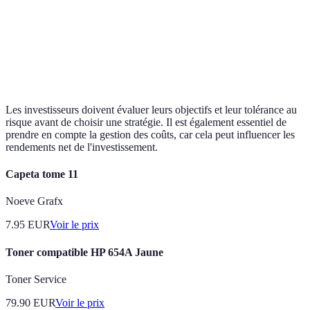
Horizon
Long terme
Moyen/long terme
d'investissement
Coûts associés
Élevés
Faibles
Les investisseurs doivent évaluer leurs objectifs et leur tolérance au
risque avant de choisir une stratégie. Il est également essentiel de
prendre en compte la gestion des coûts, car cela peut influencer les
rendements net de l'investissement.
Capeta tome 11
Noeve Grafx
7.95
EUR
Voir le prix
Toner compatible HP 654A Jaune
Toner Service
79.90
EUR
Voir le prix