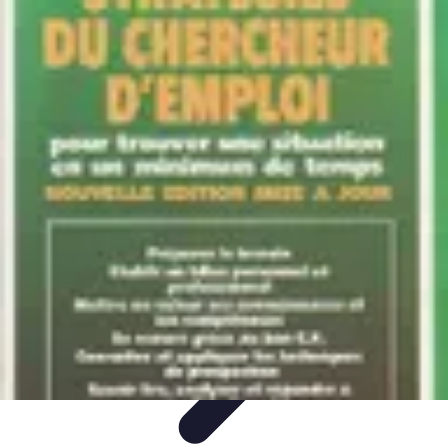
Expertises Financières
Épargne et Investissement
Éducation
Financière
Épargne
Investissement
Bourse
Expertises Financières