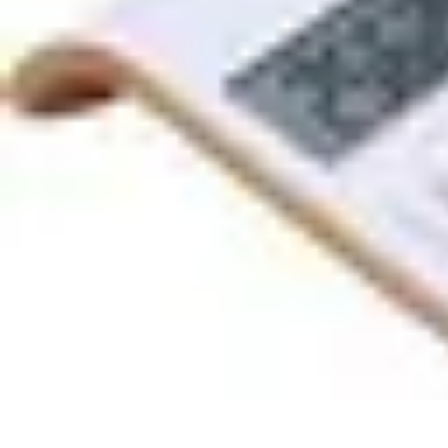
Expertises Financières
Épargne et Investissement
Éducation Financière
Épargne
Investissemen
Expertises Financières