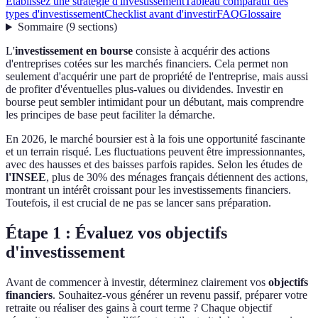
Établissez une stratégie d'investissement
Tableau comparatif des
types d'investissement
Checklist avant d'investir
FAQ
Glossaire
Sommaire
(
9
sections
)
L'
investissement en bourse
consiste à acquérir des actions
d'entreprises cotées sur les marchés financiers. Cela permet non
seulement d'acquérir une part de propriété de l'entreprise, mais aussi
de profiter d'éventuelles plus-values ou dividendes. Investir en
bourse peut sembler intimidant pour un débutant, mais comprendre
les principes de base peut faciliter la démarche.
En 2026, le marché boursier est à la fois une opportunité fascinante
et un terrain risqué. Les fluctuations peuvent être impressionnantes,
avec des hausses et des baisses parfois rapides. Selon les études de
l'INSEE
, plus de 30% des ménages français détiennent des actions,
montrant un intérêt croissant pour les investissements financiers.
Toutefois, il est crucial de ne pas se lancer sans préparation.
Étape 1 : Évaluez vos objectifs
d'investissement
Avant de commencer à investir, déterminez clairement vos
objectifs
financiers
. Souhaitez-vous générer un revenu passif, préparer votre
retraite ou réaliser des gains à court terme ? Chaque objectif