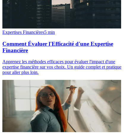
Expertises Financières
5
min
Comment Évaluer l'Efficacité d'une Expertise
Financière
Apprenez les méthodes efficaces pour évaluer l'impact d'une
expertise financière sur vos choix. Un guide complet et pratique
pour aller plus loin.