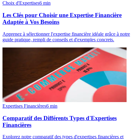
Choix d'Expertises
6
min
Les Clés pour Choisir une Expertise Financière
Adaptée à Vos Besoins
Apprenez à sélectionner l'expertise financière idéale grâce à notre
guide pratique, rempli de conseils et d'exemples concrets.
Expertises Financières
6
min
Comparatif des Différents Types d'Expertises
Financières
Explorez notre comparatif des types d'expertises financières et