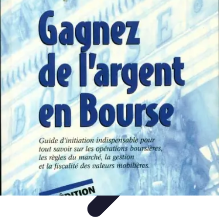
Expertises Financières
Épargne et Investissement
Éducation
Financière
Épargne
Investissement
Bourse
Expertises Financières