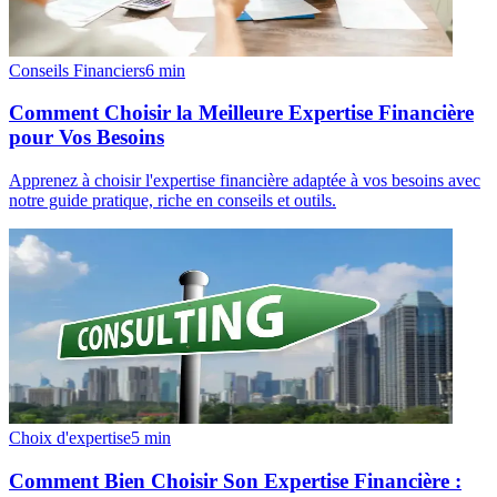
Conseils Financiers
6
min
Comment Choisir la Meilleure Expertise Financière
pour Vos Besoins
Apprenez à choisir l'expertise financière adaptée à vos besoins avec
notre guide pratique, riche en conseils et outils.
Choix d'expertise
5
min
Comment Bien Choisir Son Expertise Financière :