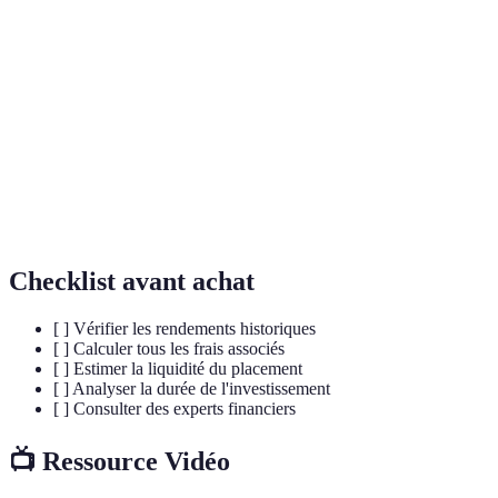
Rendement
Rendement d’un investissement sans tenir
brut
compte des frais et des impôts.
Rendement
Rendement d'un placement après déduction des
net
frais et des impôts.
Stratégie d’investissement visant à réduire le
Diversification
risque en répartissant les actifs.
Checklist avant achat
[ ] Vérifier les rendements historiques
[ ] Calculer tous les frais associés
[ ] Estimer la liquidité du placement
[ ] Analyser la durée de l'investissement
[ ] Consulter des experts financiers
📺 Ressource Vidéo