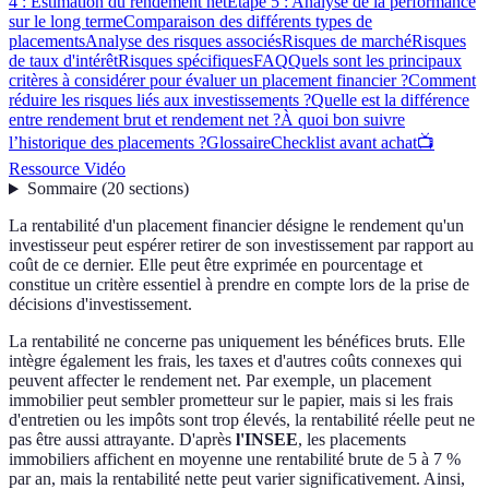
4 : Estimation du rendement net
Étape 5 : Analyse de la performance
sur le long terme
Comparaison des différents types de
placements
Analyse des risques associés
Risques de marché
Risques
de taux d'intérêt
Risques spécifiques
FAQ
Quels sont les principaux
critères à considérer pour évaluer un placement financier ?
Comment
réduire les risques liés aux investissements ?
Quelle est la différence
entre rendement brut et rendement net ?
À quoi bon suivre
l’historique des placements ?
Glossaire
Checklist avant achat
📺
Ressource Vidéo
Sommaire
(
20
sections
)
La rentabilité d'un placement financier désigne le rendement qu'un
investisseur peut espérer retirer de son investissement par rapport au
coût de ce dernier. Elle peut être exprimée en pourcentage et
constitue un critère essentiel à prendre en compte lors de la prise de
décisions d'investissement.
La rentabilité ne concerne pas uniquement les bénéfices bruts. Elle
intègre également les frais, les taxes et d'autres coûts connexes qui
peuvent affecter le rendement net. Par exemple, un placement
immobilier peut sembler prometteur sur le papier, mais si les frais
d'entretien ou les impôts sont trop élevés, la rentabilité réelle peut ne
pas être aussi attrayante. D'après
l'INSEE
, les placements
immobiliers affichent en moyenne une rentabilité brute de 5 à 7 %
par an, mais la rentabilité nette peut varier significativement. Ainsi,