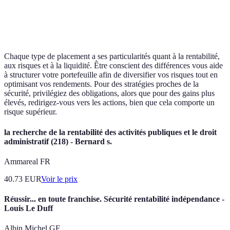
Placements
0.5-2%
Faible
Él
monétaires
Chaque type de placement a ses particularités quant à la rentabilité,
aux risques et à la liquidité. Être conscient des différences vous aide
à structurer votre portefeuille afin de diversifier vos risques tout en
optimisant vos rendements. Pour des stratégies proches de la
sécurité, privilégiez des obligations, alors que pour des gains plus
élevés, redirigez-vous vers les actions, bien que cela comporte un
risque supérieur.
la recherche de la rentabilité des activités publiques et le droit
administratif (218) - Bernard s.
Ammareal FR
40.73
EUR
Voir le prix
Réussir... en toute franchise. Sécurité rentabilité indépendance -
Louis Le Duff
Albin Michel GF