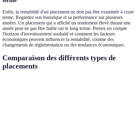
terme
Enfin, la rentabilité d'un placement ne doit pas être examinée à court
terme. Regardez son historique et sa performance sur plusieurs
années. Un placement qui a affiché un rendement élevé durant une
année peut ne pas être fiable sur le long terme. Prenez en compte
l'horizon d'investissement souhaité et comment les facteurs
économiques peuvent influencer la rentabilité, comme des
changements de réglementation ou des tendances économiques.
Comparaison des différents types de
placements
Type de placement
Rendement moyen
Risque associé
Li
Actions
6-8 %
Élevé
Él
Obligations
2-5 %
Modéré
Mo
Immobilier
4-7 %
Variable
Fa