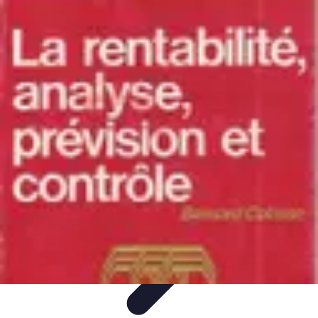
Expertises Financières
Épargne et Investissement
Éducation
Financière
Épargne
Investissement
Bourse
Expertises Financières