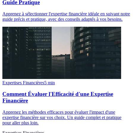
Guide Pratique
Apprenez à sélectionner l'expertise financière idéale en suivant notre
guide précis et pratique, avec des conseils adaptés à vos besoins.
Expertises Financières
5
min
Comment Évaluer l'Efficacité d'une Expertise
Financière
Apprenez les méthodes efficaces pour évaluer l'impact d'une
expertise financière sur vos choix. Un guide complet et pratique
pour aller plus loin.
Expertises Financières