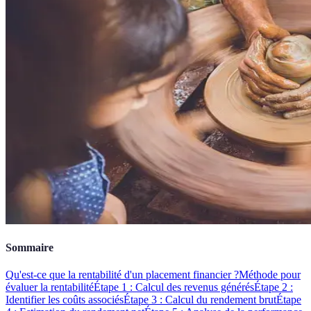
Sommaire
Qu'est-ce que la rentabilité d'un placement financier ?
Méthode pour
évaluer la rentabilité
Étape 1 : Calcul des revenus générés
Étape 2 :
Identifier les coûts associés
Étape 3 : Calcul du rendement brut
Étape