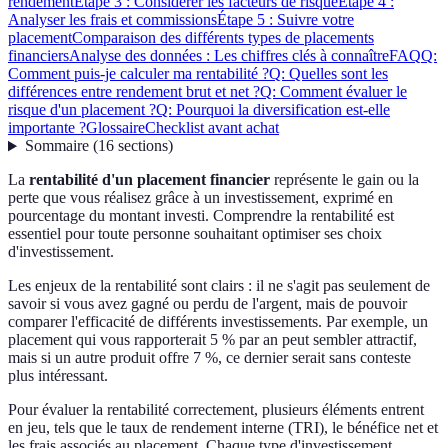
rendement
Étape 3 : Considérer les facteurs de risque
Étape 4 :
Analyser les frais et commissions
Étape 5 : Suivre votre
placement
Comparaison des différents types de placements
financiers
Analyse des données : Les chiffres clés à connaître
FAQ
Q:
Comment puis-je calculer ma rentabilité ?
Q: Quelles sont les
différences entre rendement brut et net ?
Q: Comment évaluer le
risque d'un placement ?
Q: Pourquoi la diversification est-elle
importante ?
Glossaire
Checklist avant achat
Sommaire
(
16
sections
)
La
rentabilité d'un placement financier
représente le gain ou la
perte que vous réalisez grâce à un investissement, exprimé en
pourcentage du montant investi. Comprendre la rentabilité est
essentiel pour toute personne souhaitant optimiser ses choix
d'investissement.
Les enjeux de la rentabilité sont clairs : il ne s'agit pas seulement de
savoir si vous avez gagné ou perdu de l'argent, mais de pouvoir
comparer l'efficacité de différents investissements. Par exemple, un
placement qui vous rapporterait 5 % par an peut sembler attractif,
mais si un autre produit offre 7 %, ce dernier serait sans conteste
plus intéressant.
Pour évaluer la rentabilité correctement, plusieurs éléments entrent
en jeu, tels que le taux de rendement interne (TRI), le bénéfice net et
les frais associés au placement. Chaque type d'investissement