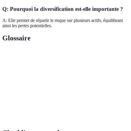
Q: Pourquoi la diversification est-elle importante ?
A: Elle permet de répartir le risque sur plusieurs actifs, équilibrant
ainsi les pertes potentielles.
Glossaire
Terme
Définition
Taux de
Mesure de la rentabilité d'un investissement
Rendement
exprimée en pourcentage.
Probabilité de perdre une partie ou la totalité de
Risque
l'investissement.
Frais de
Coûts associés à la gestion d'un produit
Gestion
d'investissement, souvent prélevés périodiquement.