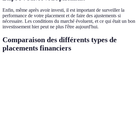
Enfin, même après avoir investi, il est important de surveiller la
performance de votre placement et de faire des ajustements si
nécessaire. Les conditions du marché évoluent, et ce qui était un bon
investissement hier peut ne plus l'être aujourd'hui.
Comparaison des différents types de
placements financiers
Type de Placement
Durée d'Investissement
Taux de Rendeme
Actions
Court à long terme
5-10 %
Obligations
Moyen à long terme
2-5 %
Immobilier
Long terme
3-8 %
Fonds communs de