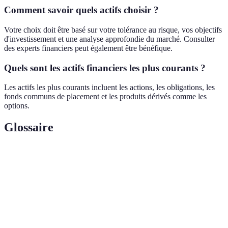
Comment savoir quels actifs choisir ?
Votre choix doit être basé sur votre tolérance au risque, vos objectifs
d'investissement et une analyse approfondie du marché. Consulter
des experts financiers peut également être bénéfique.
Quels sont les actifs financiers les plus courants ?
Les actifs les plus courants incluent les actions, les obligations, les
fonds communs de placement et les produits dérivés comme les
options.
Glossaire
Terme
Définition
Instrument représentant un droit de propriété ou
Actif financier
une créance, pouvant être échangé.
Stratégie d'investissement consistant à mélanger
Diversification
différents types d'actifs pour réduire le risque.