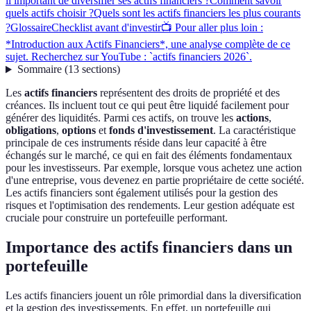
il important de diversifier ses actifs financiers ?
Comment savoir
quels actifs choisir ?
Quels sont les actifs financiers les plus courants
?
Glossaire
Checklist avant d'investir
📺 Pour aller plus loin :
*Introduction aux Actifs Financiers*, une analyse complète de ce
sujet. Recherchez sur YouTube : `actifs financiers 2026`.
Sommaire
(
13
sections
)
Les
actifs financiers
représentent des droits de propriété et des
créances. Ils incluent tout ce qui peut être liquidé facilement pour
générer des liquidités. Parmi ces actifs, on trouve les
actions
,
obligations
,
options
et
fonds d'investissement
. La caractéristique
principale de ces instruments réside dans leur capacité à être
échangés sur le marché, ce qui en fait des éléments fondamentaux
pour les investisseurs. Par exemple, lorsque vous achetez une action
d'une entreprise, vous devenez en partie propriétaire de cette société.
Les actifs financiers sont également utilisés pour la gestion des
risques et l'optimisation des rendements. Leur gestion adéquate est
cruciale pour construire un portefeuille performant.
Importance des actifs financiers dans un
portefeuille
Les actifs financiers jouent un rôle primordial dans la diversification
et la gestion des investissements. En effet, un portefeuille qui